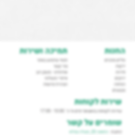
החנות
תמיכה ושירות
סלים מוכנים
תנאי שימוש באתר
ירקות
צור קשר
פירות
אודותינו - משק רגב
ירוקים
איזורי משלוח
המזווה
הצהרת נגישות
מבצעים
שירות לקוחות
שירות לקוחות בוואצאפ ימים א'-ה':
10.00 - 17.00
שומרים על קשר
כתובת :
התאנה 20, מעלה גמלא